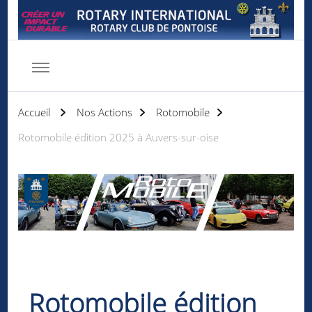
Rotary club de Pontoise
Servir d'abord
Accueil
Nos Actions
Rotomobile
Rotomobile édition 2025 à Auvers-sur-oise
Rotomobile édition