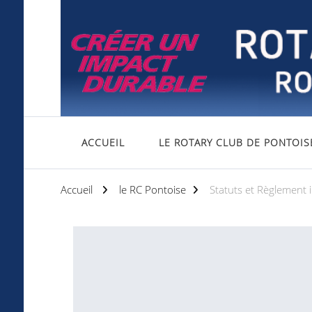
Rotary club de Pontoise
Servir d'abord
ACCUEIL
LE ROTARY CLUB DE PONTOIS
Accueil
le RC Pontoise
Statuts et Règlement i