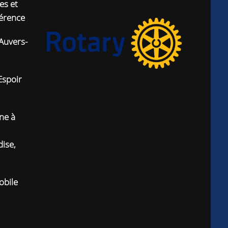
es et
férence
Auvers-
Espoir
ne à
ise,
obile