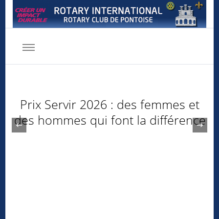
Rotary club de Pontoise
Servir d'abord
2026 : des femmes et
Rotomobile édit
i font la différence
su
‹