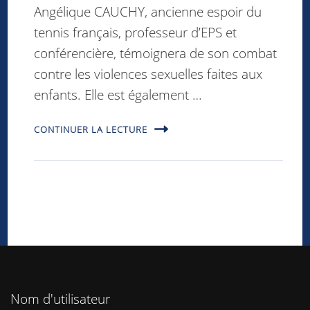
Angélique CAUCHY, ancienne espoir du
tennis français, professeur d’EPS et
conférencière, témoignera de son combat
contre les violences sexuelles faites aux
enfants. Elle est également …
CONTINUER LA LECTURE
Pagination
Nom d'utilisateur