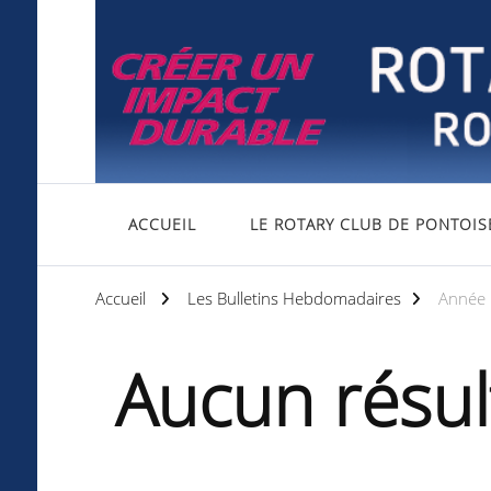
Rotary club de Pontoise
Servir d'abord
ACCUEIL
LE ROTARY CLUB DE PONTOIS
Accueil
Les Bulletins Hebdomadaires
Année
Aucun résul