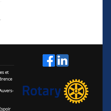
.
es et
férence
Auvers-
Espoir