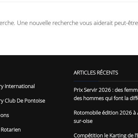
rche. Une nouvelle recherche vous aiderait peut-être
ARTICLES RÉCENTS
y International
Prix Servir 2026 : des femm
des hommes qui font la dif
ry Club De Pontoise
Rotomobile édition 2026 à 
ions
sur-oise
 Rotarien
Compétition le Karting de l’